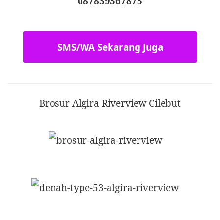
087839367873
SMS/WA Sekarang Juga
Brosur Algira Riverview Cilebut