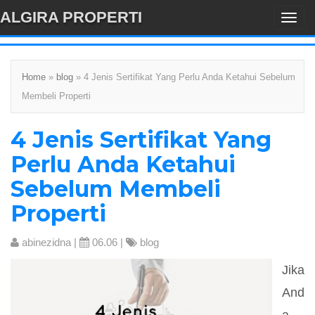
ALGIRA PROPERTI
T
-->
o
g
g
Home
»
blog
» 4 Jenis Sertifikat Yang Perlu Anda Ketahui Sebelum
l
Membeli Properti
e
4 Jenis Sertifikat Yang
n
a
Perlu Anda Ketahui
v
Sebelum Membeli
i
Properti
g
a
abinezidna
|
06.06 |
blog
t
i
Jika
o
And
n