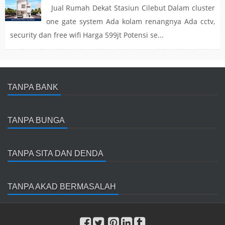
Jual Rumah Dekat Stasiun Cilebut Dalam cluster
one gate system Ada kolam renangnya Ada cctv,
security dan free wifi Harga 599jt Potensi se...
TANPA BANK
TANPA BUNGA
TANPA SITA DAN DENDA
TANPA AKAD BERMASALAH